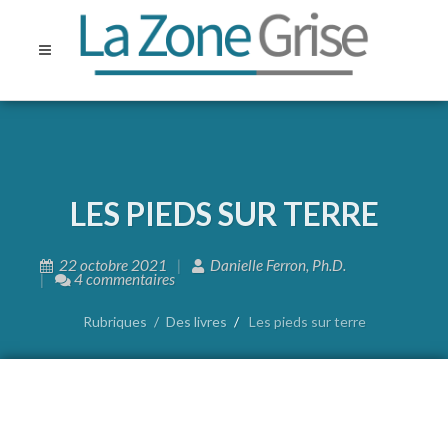
LES PIEDS SUR TERRE
22 octobre 2021
Danielle Ferron, Ph.D.
4 commentaires
Rubriques
Des livres
Les pieds sur terre