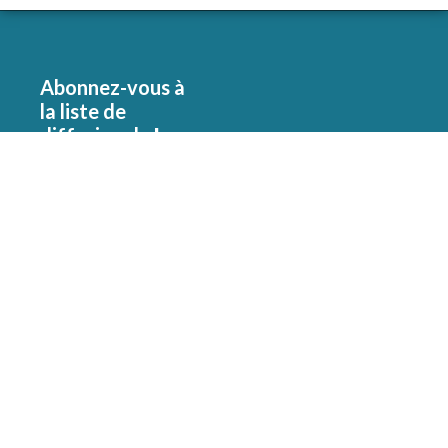
Abonnez-vous à
la liste de
diffusion de
La
Zone Grise
S'ABONNER
Pour être avisé
lorsqu'un article
est mis en ligne et
pour recevoir
notre infolettre.
©
2026, La Zone Grise.
Conception et réalisation par
Bernard Saucier