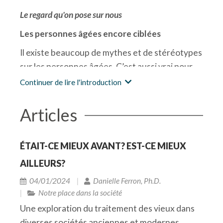
Le regard qu'on pose sur nous
Les personnes âgées encore ciblées
Il existe beaucoup de mythes et de stéréotypes
sur les personnes âgées. C’est aussi vrai pour
tout autre groupe marginalisé : les femmes, les
Continuer de lire l'introduction
minorités ethniques, raciales ou sexuelles, les
personnes ayant un handicap, les immigrants et
Articles
ainsi de suite. Mais alors que les blagues ou
commentaires sexistes, homophobes et
ÉTAIT-CE MIEUX AVANT? EST-CE MIEUX
racistes sont désormais considérés
AILLEURS?
inacceptables et sont enfin bannis de l’espace
public, les personnes âgées constituent encore
04/01/2024
Danielle Ferron, Ph.D.
de très bonnes cibles. Et cela est toléré et
Notre place dans la société
même considéré anodin y inclus par les
Une exploration du traitement des vieux dans
personnes âgées elles-mêmes. Mais d’abord
diverses sociétés anciennes et modernes