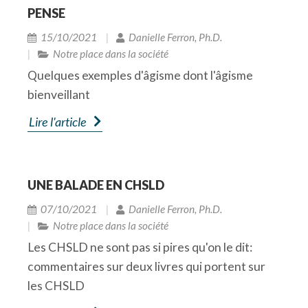
exemple, celui qui dit les femmes sont
PENSE
intuitives…et donc, elles ne seraient pas
15/10/2021
Danielle Ferron, Ph.D.
adaptées aux fonctions où un esprit rationnel
Notre place dans la société
est requis.
Quelques exemples d'âgisme dont l'âgisme
Les médias -et même ceux qui s’adressent aux
bienveillant
personnes âgées- fourmillent de mythes et
Lire l'article
stéréotypes sur les seniors. Nous les
entendons tout autour de nous; quelquefois
nous les intégrons dans notre propre
subconscient et nous les resservons à d’autres.
UNE BALADE EN CHSLD
Vite, si vous lisez la phrase : « Le conducteur du
07/10/2021
Danielle Ferron, Ph.D.
premier véhicule, un octogénaire, a subi des
Notre place dans la société
blessures mineures », qu’est-ce que vous vient
Les CHSLD ne sont pas si pires qu'on le dit:
tout de suite à l’esprit? Que l’octogénaire était
commentaires sur deux livres qui portent sur
probablement responsable de l’accident?
les CHSLD
La plupart des stéréotypes et mythes que nous