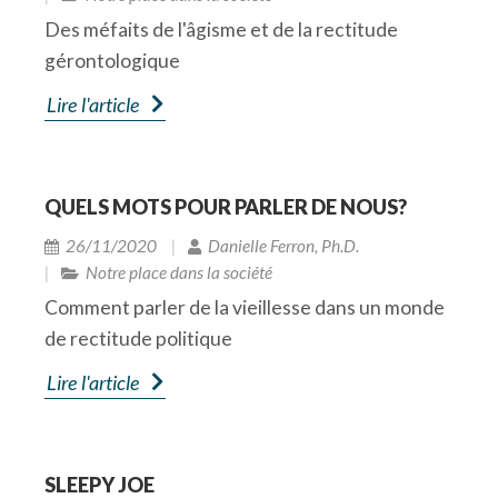
de santé.
Des méfaits de l'âgisme et de la rectitude
Les employés plus âgés ne s’adaptent pas facilement à de
gérontologique
nouvelles façons de faire.
Lire l'article
Etc.
Plusieurs de ces affirmations sont des
stéréotypes mais se pourrait-il que ce soit en
QUELS MOTS POUR PARLER DE NOUS?
fait des mythes? C’est-à-dire, faux, faux, faux?
26/11/2020
Danielle Ferron, Ph.D.
Au fil des semaines, je vous reviendrai sur
Notre place dans la société
certaines de ces affirmations. Il importe de
Comment parler de la vieillesse dans un monde
prendre conscience de ces stéréotypes et
de rectitude politique
mythes et de les combattre car ces idées
Lire l'article
modulent la vision de l’ensemble de la société
sur ses aînés.
L’âgisme
SLEEPY JOE