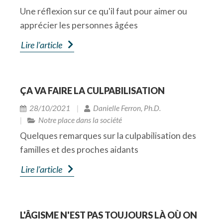
Une réflexion sur ce qu'il faut pour aimer ou
l’autisme, ce pourrait être l’idée que les autistes
apprécier les personnes âgées
ne regardent jamais les gens dans les yeux.
Certains autistes ont cette caractéristique
Lire l'article
mais plusieurs n’ont pas de problème de
communication. Si on affirme « Les autistes ne
regardent pas les gens dans les yeux » il s’agit
ÇA VA FAIRE LA CULPABILISATION
d’un stéréotype.
28/10/2021
Danielle Ferron, Ph.D.
Les stéréotypes ne sont pas toujours négatifs,
Notre place dans la société
il y en a qui sont relativement inoffensifs ou
Quelques remarques sur la culpabilisation des
même quelquefois positifs (par exemple, l’idée
familles et des proches aidants
que les enfants asiatiques travaillent toujours
Lire l'article
bien à l’école). Bien entendu, les pires
stéréotypes sont ceux qui sont péjoratifs -ce
sont alors des préjugés- ou qui enferment le
groupe concerné dans un rôle limitatif. Par
L'ÂGISME N'EST PAS TOUJOURS LÀ OÙ ON