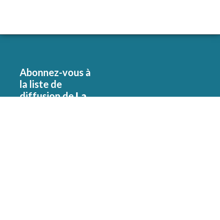
Abonnez-vous à
la liste de
diffusion de
La
Zone Grise
S'ABONNER
Pour être avisé
lorsqu'un article
est mis en ligne et
pour recevoir
notre infolettre.
©
2026, La Zone Grise.