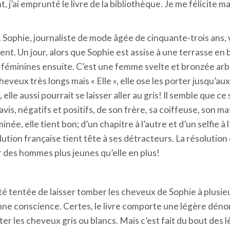
, j’ai emprunté le livre de la bibliothèque. Je me félicite ma
. Sophie, journaliste de mode âgée de cinquante-trois ans, v
aiment. Un jour, alors que Sophie est assise à une terrasse en
, féminines ensuite. C’est une femme svelte et bronzée ar
cheveux très longs mais « Elle », elle ose les porter jusqu’a
elle aussi pourrait se laisser aller au gris! Il semble que ce 
s avis, négatifs et positifs, de son frère, sa coiffeuse, son 
e, elle tient bon; d’un chapitre à l’autre et d’un selfie à 
volution française tient tête à ses détracteurs. La résoluti
r des hommes plus jeunes qu’elle en plus!
té tentée de laisser tomber les cheveux de Sophie à plusieu
bonne conscience. Certes, le livre comporte une légère dén
ter les cheveux gris ou blancs. Mais c’est fait du bout des l