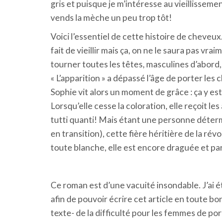
gris et puisque je m’intéresse au vieillissement
vends la mèche un peu trop tôt!
Voici l’essentiel de cette histoire de cheveux
fait de vieillir mais ça, on ne le saura pas vr
tourner toutes les têtes, masculines d’abord
« L’apparition » a dépassé l’âge de porter les 
Sophie vit alors un moment de grâce : ça y est, 
Lorsqu’elle cesse la coloration, elle reçoit le
tutti quanti! Mais étant une personne déterminé
en transition), cette fière héritière de la ré
toute blanche, elle est encore draguée et pa
Ce roman est d’une vacuité insondable. J’ai é
afin de pouvoir écrire cet article en toute 
texte- de la difficulté pour les femmes de por