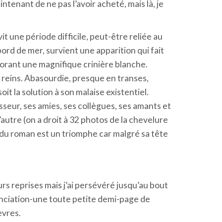
intenant de ne pas l’avoir acheté, mais là, je
it une période difficile, peut-être reliée au
 bord de mer, survient une apparition qui fait
borant une magnifique crinière blanche.
ux reins. Abasourdie, presque en transes,
soit la solution à son malaise existentiel.
masseur, ses amies, ses collègues, ses amants et
l’autre (on a droit à 32 photos de la chevelure
on du roman est un triomphe car malgré sa tête
rs reprises mais j’ai persévéré jusqu’au bout
onciation-une toute petite demi-page de
èvres.