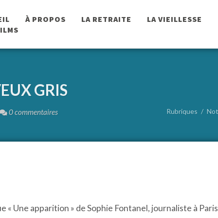
EIL
À PROPOS
LA RETRAITE
LA VIEILLESSE
FILMS
VEUX GRIS
Rubriques
Not
0 commentaires
 « Une apparition » de Sophie Fontanel, journaliste à Pari