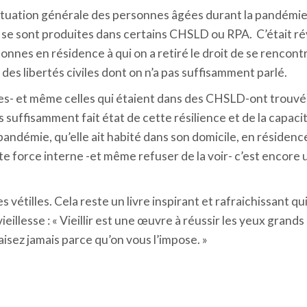
situation générale des personnes âgées durant la pandém
 se sont produites dans certains CHSLD ou RPA. C’était révo
sonnes en résidence à qui on a retiré le droit de se rencon
des libertés civiles dont on n’a pas suffisamment parlé.
s- et même celles qui étaient dans des CHSLD-ont trouvé d
pas suffisamment fait état de cette résilience et de la capa
andémie, qu’elle ait habité dans son domicile, en réside
te force interne -et même refuser de la voir- c’est encore 
s vétilles. Cela reste un livre inspirant et rafraichissant 
illesse : « Vieillir est une œuvre à réussir les yeux grands
taisez jamais parce qu’on vous l’impose. »