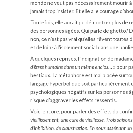
monde ne veut pas nécessairement mourir à la
jamais trop insister. Et elle a le courage d’ab
Toutefois, elle aurait pu démontrer plus de 
des personnes âgées. Qui parle de ghetto? Da
non, ce n’est pas vrai qu’elles rêvent toutes
et de loin- à l’isolement social dans une banl
À quelques reprises, l’indignation de madame
d’êtres humains dans un même enclos…
» pour p
bestiaux. La métaphore est mal placée surtou
langage hyperbolique soit particulièrement ut
psychologiques négatifs sur les personnes âg
risque d’aggraver les effets ressentis.
Voici encore, pour parler des effets du conf
vieillissement, une cure de vieillesse. Trois saiso
d’inhibition, de claustration. En nous assénant un 