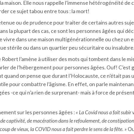
 maison. Elle nous rappelle l’immense hétérogénéité de ce
order ce sujet tabou entre tous : la mort!
retenue ou de prudence pour traiter de certains autres suj
ns la plupart des cas, ce sont les personnes âgées qui dé
 de vivre dans une maison multigénérationnelle ou chez un 
ieue stérile ou dans un quartier peu sécuritaire ou insalubre
 Robert l’amène à utiliser des mots qui tombent dans le mi
arler de l’hébergement pour personnes âgées. Ouf! C’est g
t quand on pense que durant l’Holocauste, ce n’était pas 
ile pour combattre l’âgisme. En effet, on parle maintenant
ées -ce qui n’a rien de surprenant- mais à force de présen
inement sur les personnes âgées :
« La Covid nous a fait subir
ns de captivité, de macération dans le refoulement, de constipation
coup de vieux, la COVID nous a fait perdre le sens de la fête. »
Ou