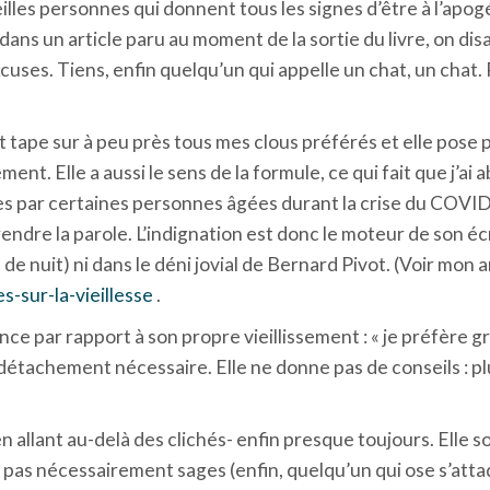
eilles personnes qui donnent tous les signes d’être à l’ap
dans un article paru au moment de la sortie du livre, on disa
 excuses. Tiens, enfin quelqu’un qui appelle un chat, un chat.
ape sur à peu près tous mes clous préférés et elle pose pl
rement. Elle a aussi le sens de la formule, ce qui fait que j’a
es par certaines personnes âgées durant la crise du COVID 
endre la parole. L’indignation est donc le moteur de son écri
e nuit) ni dans le déni jovial de Bernard Pivot. (Voir mon a
s-sur-la-vieillesse
.
e par rapport à son propre vieillissement : « je préfère g
 détachement nécessaire. Elle ne donne pas de conseils : pl
 allant au-delà des clichés- enfin presque toujours. Elle s
 pas nécessairement sages (enfin, quelqu’un qui ose s’atta