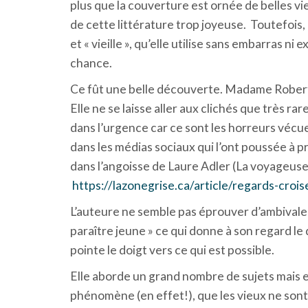
plus que la couverture est ornée de belles vi
de cette littérature trop joyeuse. Toutefois, 
et « vieille », qu’elle utilise sans embarras ni
chance.
Ce fût une belle découverte. Madame Robert t
Elle ne se laisse aller aux clichés que très ra
dans l’urgence car ce sont les horreurs vécu
dans les médias sociaux qui l’ont poussée à pr
dans l’angoisse de Laure Adler (La voyageuse d
https://lazonegrise.ca/article/regards-croise
L’auteure ne semble pas éprouver d’ambivalenc
paraître jeune » ce qui donne à son regard le
pointe le doigt vers ce qui est possible.
Elle aborde un grand nombre de sujets mais en
phénomène (en effet!), que les vieux ne sont